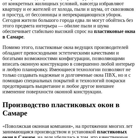
от конкретных жилищных условий, навсегда избравляют
квартиру и ее жителей от холода, пыли и шума, от сквозняков
и простуд, от бессонницы и непрекращающихся уборок.
Сегодня жители большого города едва ли могут обойтись без
этого предмета интерьера — обилие пыли и шума
обеспечивает стабильно высокий спрос на
пластиковые окна
в Самаре
.
Помимо этого, пластиковые окна ведущих производителей
обладают превосходными эстетическими качествами и
богатыми возможностями конфигурации, позволяющими
вписать оконную конструкцию в совершенно любой интерьер
и любую планировку. Имеющиеся технологии позволяют не
только создавать надежные и долговченые окна ПВХ, но и с
помощью специальных покрытий и технологий покраски
предотвращать выцветание и любое другое внешнее
изменение поверхности оконной конструкции.
Производство пластиковых окон в
Самаре
«Поволжская оконная компания», на протяжении многих лет
занимающаяся производством и установкой
пластиковых
окон в Самаре
, на деле убедилась в том, что качественные